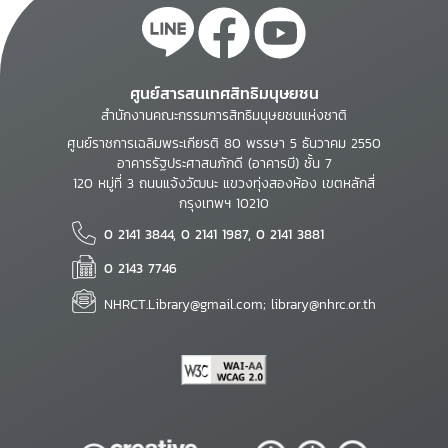
ศูนย์สารสนเทศสิทธิมนุษยชน
สำนักงานคณะกรรมการสิทธิมนุษยชนแห่งชาติ
ศูนย์ราชการเฉลิมพระเกียรติ 80 พรรษา 5 ธันวาคม 2550
อาคารรัฐประศาสนภักดี (อาคารบี) ชั้น 7
120 หมู่ที่ 3 ถนนแจ้งวัฒนะ แขวงทุ่งสองห้อง เขตหลักสี่
กรุงเทพฯ 10210
0 2141 3844, 0 2141 1987, 0 2141 3881
0 2143 7746
NHRCT.Library@gmail.com; library@nhrc.or.th