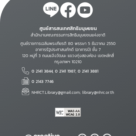
ศูนย์สารสนเทศสิทธิมนุษยชน
สำนักงานคณะกรรมการสิทธิมนุษยชนแห่งชาติ
ศูนย์ราชการเฉลิมพระเกียรติ 80 พรรษา 5 ธันวาคม 2550
อาคารรัฐประศาสนภักดี (อาคารบี) ชั้น 7
120 หมู่ที่ 3 ถนนแจ้งวัฒนะ แขวงทุ่งสองห้อง เขตหลักสี่
กรุงเทพฯ 10210
0 2141 3844, 0 2141 1987, 0 2141 3881
0 2143 7746
NHRCT.Library@gmail.com; library@nhrc.or.th