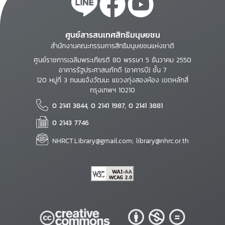
ศูนย์สารสนเทศสิทธิมนุษยชน
สำนักงานคณะกรรมการสิทธิมนุษยชนแห่งชาติ
ศูนย์ราชการเฉลิมพระเกียรติ 80 พรรษา 5 ธันวาคม 2550
อาคารรัฐประศาสนภักดี (อาคารบี) ชั้น 7
120 หมู่ที่ 3 ถนนแจ้งวัฒนะ แขวงทุ่งสองห้อง เขตหลักสี่
กรุงเทพฯ 10210
0 2141 3844, 0 2141 1987, 0 2141 3881
0 2143 7746
NHRCT.Library@gmail.com; library@nhrc.or.th