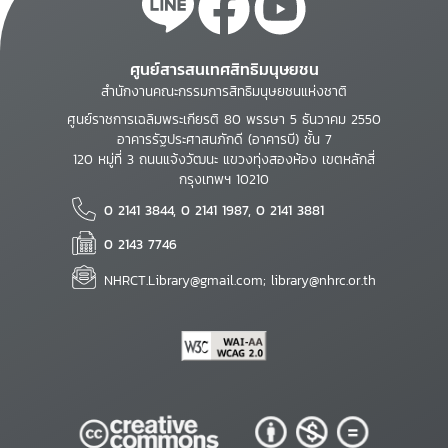
ศูนย์สารสนเทศสิทธิมนุษยชน
สำนักงานคณะกรรมการสิทธิมนุษยชนแห่งชาติ
ศูนย์ราชการเฉลิมพระเกียรติ 80 พรรษา 5 ธันวาคม 2550
อาคารรัฐประศาสนภักดี (อาคารบี) ชั้น 7
120 หมู่ที่ 3 ถนนแจ้งวัฒนะ แขวงทุ่งสองห้อง เขตหลักสี่
กรุงเทพฯ 10210
0 2141 3844, 0 2141 1987, 0 2141 3881
0 2143 7746
NHRCT.Library@gmail.com; library@nhrc.or.th