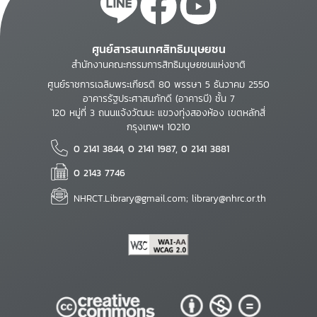
ศูนย์สารสนเทศสิทธิมนุษยชน
สำนักงานคณะกรรมการสิทธิมนุษยชนแห่งชาติ
ศูนย์ราชการเฉลิมพระเกียรติ 80 พรรษา 5 ธันวาคม 2550
อาคารรัฐประศาสนภักดี (อาคารบี) ชั้น 7
120 หมู่ที่ 3 ถนนแจ้งวัฒนะ แขวงทุ่งสองห้อง เขตหลักสี่
กรุงเทพฯ 10210
0 2141 3844, 0 2141 1987, 0 2141 3881
0 2143 7746
NHRCT.Library@gmail.com; library@nhrc.or.th