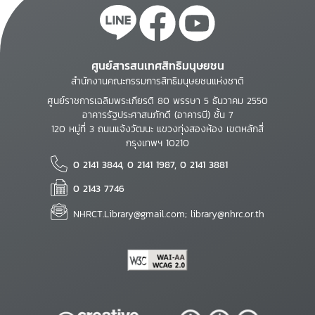
ศูนย์สารสนเทศสิทธิมนุษยชน
สำนักงานคณะกรรมการสิทธิมนุษยชนแห่งชาติ
ศูนย์ราชการเฉลิมพระเกียรติ 80 พรรษา 5 ธันวาคม 2550
อาคารรัฐประศาสนภักดี (อาคารบี) ชั้น 7
120 หมู่ที่ 3 ถนนแจ้งวัฒนะ แขวงทุ่งสองห้อง เขตหลักสี่
กรุงเทพฯ 10210
0 2141 3844, 0 2141 1987, 0 2141 3881
0 2143 7746
NHRCT.Library@gmail.com; library@nhrc.or.th