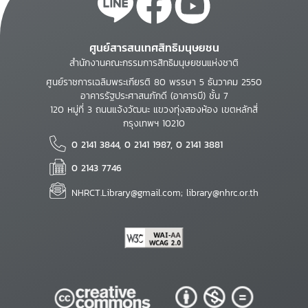
ศูนย์สารสนเทศสิทธิมนุษยชน
สำนักงานคณะกรรมการสิทธิมนุษยชนแห่งชาติ
ศูนย์ราชการเฉลิมพระเกียรติ 80 พรรษา 5 ธันวาคม 2550
อาคารรัฐประศาสนภักดี (อาคารบี) ชั้น 7
120 หมู่ที่ 3 ถนนแจ้งวัฒนะ แขวงทุ่งสองห้อง เขตหลักสี่
กรุงเทพฯ 10210
0 2141 3844, 0 2141 1987, 0 2141 3881
0 2143 7746
NHRCT.Library@gmail.com; library@nhrc.or.th