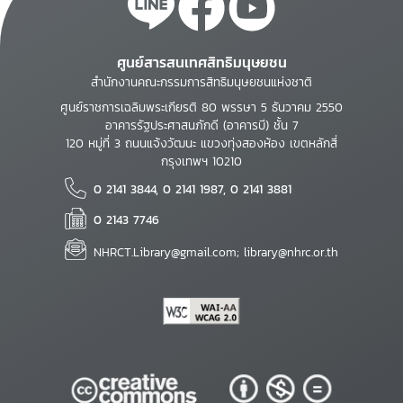
ศูนย์สารสนเทศสิทธิมนุษยชน
สำนักงานคณะกรรมการสิทธิมนุษยชนแห่งชาติ
ศูนย์ราชการเฉลิมพระเกียรติ 80 พรรษา 5 ธันวาคม 2550
อาคารรัฐประศาสนภักดี (อาคารบี) ชั้น 7
120 หมู่ที่ 3 ถนนแจ้งวัฒนะ แขวงทุ่งสองห้อง เขตหลักสี่
กรุงเทพฯ 10210
0 2141 3844, 0 2141 1987, 0 2141 3881
0 2143 7746
NHRCT.Library@gmail.com; library@nhrc.or.th