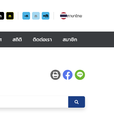
+ก
ก
ก
ก
ภาษาไทย
-ก
ศ
สถิติ
ติดต่อเรา
สมาชิก