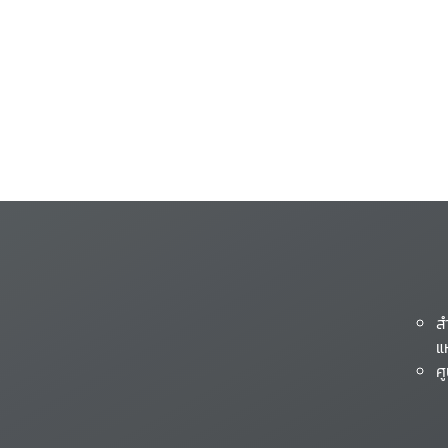
ส
แ
ศ