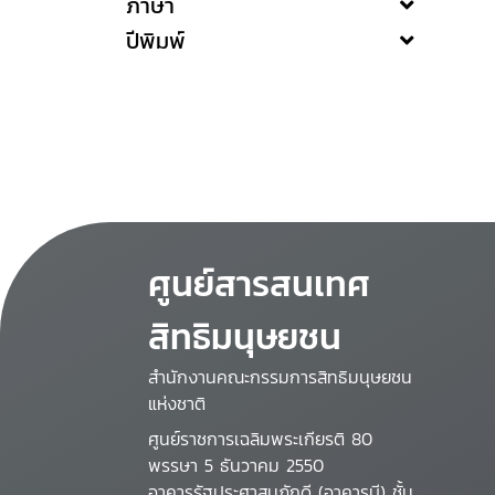
ภาษา
ปีพิมพ์
ศูนย์สารสนเทศ
สิทธิมนุษยชน
สำนักงานคณะกรรมการสิทธิมนุษยชน
แห่งชาติ
ศูนย์ราชการเฉลิมพระเกียรติ 80
พรรษา 5 ธันวาคม 2550
อาคารรัฐประศาสนภักดี (อาคารบี) ชั้น