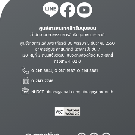
ศูนย์สารสนเทศสิทธิมนุษยชน
สำนักงานคณะกรรมการสิทธิมนุษยชนแห่งชาติ
ศูนย์ราชการเฉลิมพระเกียรติ 80 พรรษา 5 ธันวาคม 2550
อาคารรัฐประศาสนภักดี (อาคารบี) ชั้น 7
120 หมู่ที่ 3 ถนนแจ้งวัฒนะ แขวงทุ่งสองห้อง เขตหลักสี่
กรุงเทพฯ 10210
0 2141 3844, 0 2141 1987, 0 2141 3881
0 2143 7746
NHRCT.Library@gmail.com; library@nhrc.or.th