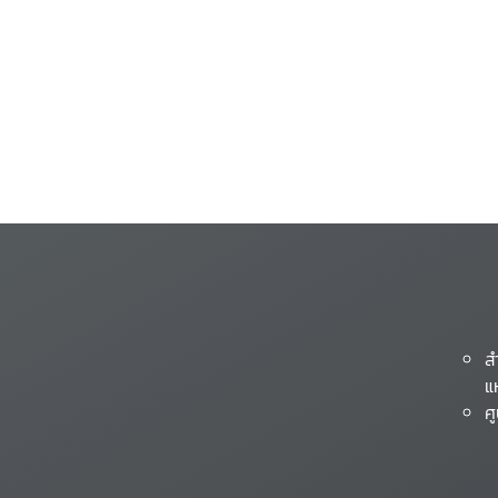
ส
แ
ศ