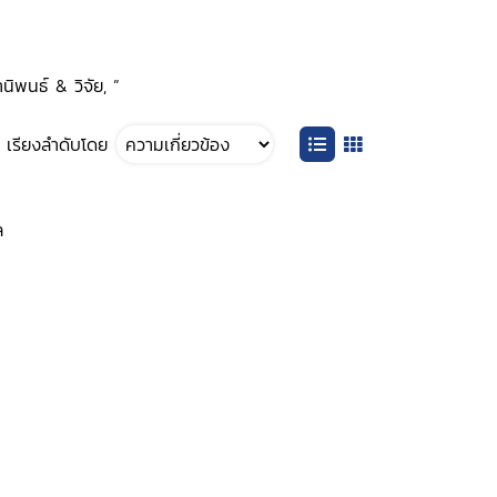
นิพนธ์ & วิจัย, ”
เรียงลำดับโดย
ล