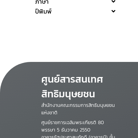
ภาษา
ปีพิมพ์
ศูนย์สารสนเทศ
สิทธิมนุษยชน
สำนักงานคณะกรรมการสิทธิมนุษยชน
แห่งชาติ
ศูนย์ราชการเฉลิมพระเกียรติ 80
พรรษา 5 ธันวาคม 2550
อาคารรัฐประศาสนภักดี (อาคารบี) ชั้น