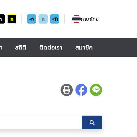
+ก
ก
ก
ก
ภาษาไทย
-ก
ศ
สถิติ
ติดต่อเรา
สมาชิก