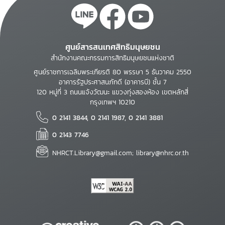
ศูนย์สารสนเทศสิทธิมนุษยชน
สำนักงานคณะกรรมการสิทธิมนุษยชนแห่งชาติ
ศูนย์ราชการเฉลิมพระเกียรติ 80 พรรษา 5 ธันวาคม 2550
อาคารรัฐประศาสนภักดี (อาคารบี) ชั้น 7
120 หมู่ที่ 3 ถนนแจ้งวัฒนะ แขวงทุ่งสองห้อง เขตหลักสี่
กรุงเทพฯ 10210
0 2141 3844, 0 2141 1987, 0 2141 3881
0 2143 7746
NHRCT.Library@gmail.com; library@nhrc.or.th