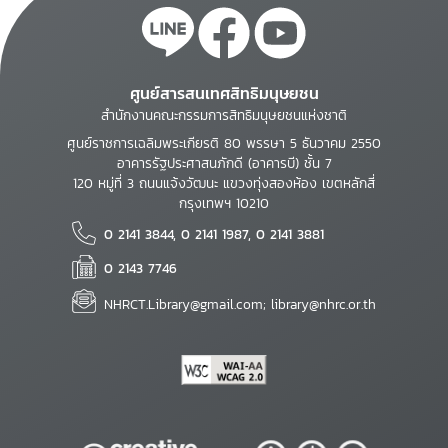
ศูนย์สารสนเทศสิทธิมนุษยชน
สำนักงานคณะกรรมการสิทธิมนุษยชนแห่งชาติ
ศูนย์ราชการเฉลิมพระเกียรติ 80 พรรษา 5 ธันวาคม 2550
อาคารรัฐประศาสนภักดี (อาคารบี) ชั้น 7
120 หมู่ที่ 3 ถนนแจ้งวัฒนะ แขวงทุ่งสองห้อง เขตหลักสี่
กรุงเทพฯ 10210
0 2141 3844, 0 2141 1987, 0 2141 3881
0 2143 7746
NHRCT.Library@gmail.com; library@nhrc.or.th