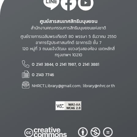
ศูนย์สารสนเทศสิทธิมนุษยชน
สำนักงานคณะกรรมการสิทธิมนุษยชนแห่งชาติ
ศูนย์ราชการเฉลิมพระเกียรติ 80 พรรษา 5 ธันวาคม 2550
อาคารรัฐประศาสนภักดี (อาคารบี) ชั้น 7
120 หมู่ที่ 3 ถนนแจ้งวัฒนะ แขวงทุ่งสองห้อง เขตหลักสี่
กรุงเทพฯ 10210
0 2141 3844, 0 2141 1987, 0 2141 3881
0 2143 7746
NHRCT.Library@gmail.com; library@nhrc.or.th