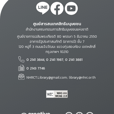
ศูนย์สารสนเทศสิทธิมนุษยชน
สำนักงานคณะกรรมการสิทธิมนุษยชนแห่งชาติ
ศูนย์ราชการเฉลิมพระเกียรติ 80 พรรษา 5 ธันวาคม 2550
อาคารรัฐประศาสนภักดี (อาคารบี) ชั้น 7
120 หมู่ที่ 3 ถนนแจ้งวัฒนะ แขวงทุ่งสองห้อง เขตหลักสี่
กรุงเทพฯ 10210
0 2141 3844, 0 2141 1987, 0 2141 3881
0 2143 7746
NHRCT.Library@gmail.com; library@nhrc.or.th