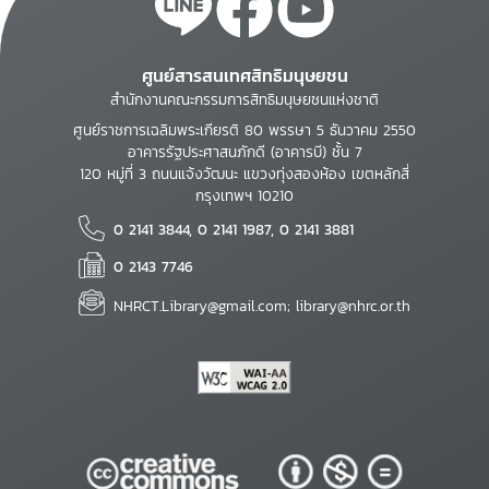
ศูนย์สารสนเทศสิทธิมนุษยชน
สำนักงานคณะกรรมการสิทธิมนุษยชนแห่งชาติ
ศูนย์ราชการเฉลิมพระเกียรติ 80 พรรษา 5 ธันวาคม 2550
อาคารรัฐประศาสนภักดี (อาคารบี) ชั้น 7
120 หมู่ที่ 3 ถนนแจ้งวัฒนะ แขวงทุ่งสองห้อง เขตหลักสี่
กรุงเทพฯ 10210
0 2141 3844, 0 2141 1987, 0 2141 3881
0 2143 7746
NHRCT.Library@gmail.com; library@nhrc.or.th