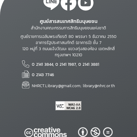
ศูนย์สารสนเทศสิทธิมนุษยชน
สำนักงานคณะกรรมการสิทธิมนุษยชนแห่งชาติ
ศูนย์ราชการเฉลิมพระเกียรติ 80 พรรษา 5 ธันวาคม 2550
อาคารรัฐประศาสนภักดี (อาคารบี) ชั้น 7
120 หมู่ที่ 3 ถนนแจ้งวัฒนะ แขวงทุ่งสองห้อง เขตหลักสี่
กรุงเทพฯ 10210
0 2141 3844, 0 2141 1987, 0 2141 3881
0 2143 7746
NHRCT.Library@gmail.com; library@nhrc.or.th