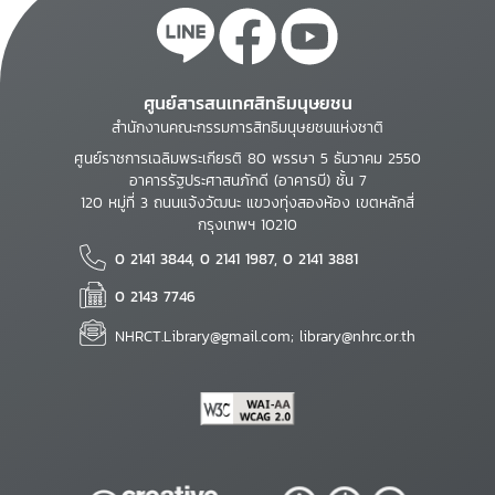
ศูนย์สารสนเทศสิทธิมนุษยชน
สำนักงานคณะกรรมการสิทธิมนุษยชนแห่งชาติ
ศูนย์ราชการเฉลิมพระเกียรติ 80 พรรษา 5 ธันวาคม 2550
อาคารรัฐประศาสนภักดี (อาคารบี) ชั้น 7
120 หมู่ที่ 3 ถนนแจ้งวัฒนะ แขวงทุ่งสองห้อง เขตหลักสี่
กรุงเทพฯ 10210
0 2141 3844, 0 2141 1987, 0 2141 3881
0 2143 7746
NHRCT.Library@gmail.com; library@nhrc.or.th