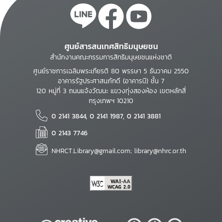
ศูนย์สารสนเทศสิทธิมนุษยชน
สำนักงานคณะกรรมการสิทธิมนุษยชนแห่งชาติ
ศูนย์ราชการเฉลิมพระเกียรติ 80 พรรษา 5 ธันวาคม 2550
อาคารรัฐประศาสนภักดี (อาคารบี) ชั้น 7
120 หมู่ที่ 3 ถนนแจ้งวัฒนะ แขวงทุ่งสองห้อง เขตหลักสี่
กรุงเทพฯ 10210
0 2141 3844, 0 2141 1987, 0 2141 3881
0 2143 7746
NHRCT.Library@gmail.com; library@nhrc.or.th