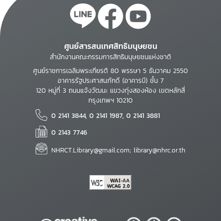
ศูนย์สารสนเทศสิทธิมนุษยชน
สำนักงานคณะกรรมการสิทธิมนุษยชนแห่งชาติ
ศูนย์ราชการเฉลิมพระเกียรติ 80 พรรษา 5 ธันวาคม 2550
อาคารรัฐประศาสนภักดี (อาคารบี) ชั้น 7
120 หมู่ที่ 3 ถนนแจ้งวัฒนะ แขวงทุ่งสองห้อง เขตหลักสี่
กรุงเทพฯ 10210
0 2141 3844, 0 2141 1987, 0 2141 3881
0 2143 7746
NHRCT.Library@gmail.com; library@nhrc.or.th