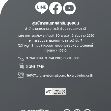
ศูนย์สารสนเทศสิทธิมนุษยชน
สำนักงานคณะกรรมการสิทธิมนุษยชนแห่งชาติ
ศูนย์ราชการเฉลิมพระเกียรติ 80 พรรษา 5 ธันวาคม 2550
อาคารรัฐประศาสนภักดี (อาคารบี) ชั้น 7
120 หมู่ที่ 3 ถนนแจ้งวัฒนะ แขวงทุ่งสองห้อง เขตหลักสี่
กรุงเทพฯ 10210
0 2141 3844, 0 2141 1987, 0 2141 3881
0 2143 7746
NHRCT.Library@gmail.com; library@nhrc.or.th