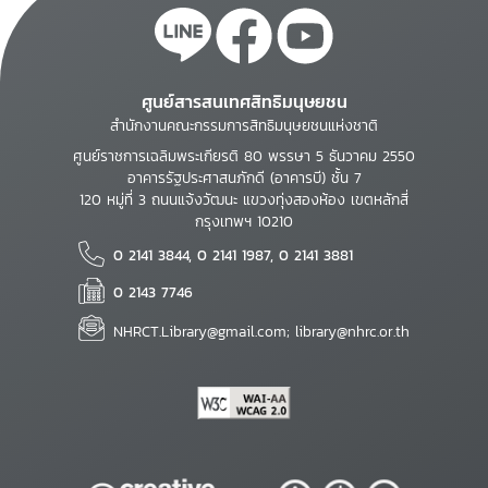
ศูนย์สารสนเทศสิทธิมนุษยชน
สำนักงานคณะกรรมการสิทธิมนุษยชนแห่งชาติ
ศูนย์ราชการเฉลิมพระเกียรติ 80 พรรษา 5 ธันวาคม 2550
อาคารรัฐประศาสนภักดี (อาคารบี) ชั้น 7
120 หมู่ที่ 3 ถนนแจ้งวัฒนะ แขวงทุ่งสองห้อง เขตหลักสี่
กรุงเทพฯ 10210
0 2141 3844, 0 2141 1987, 0 2141 3881
0 2143 7746
NHRCT.Library@gmail.com; library@nhrc.or.th