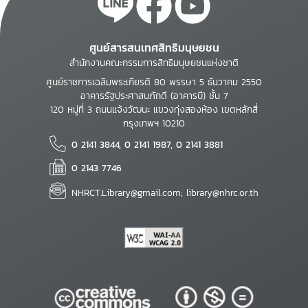
ศูนย์สารสนเทศสิทธิมนุษยชน
สำนักงานคณะกรรมการสิทธิมนุษยชนแห่งชาติ
ศูนย์ราชการเฉลิมพระเกียรติ 80 พรรษา 5 ธันวาคม 2550
อาคารรัฐประศาสนภักดี (อาคารบี) ชั้น 7
120 หมู่ที่ 3 ถนนแจ้งวัฒนะ แขวงทุ่งสองห้อง เขตหลักสี่
กรุงเทพฯ 10210
0 2141 3844, 0 2141 1987, 0 2141 3881
0 2143 7746
NHRCT.Library@gmail.com; library@nhrc.or.th