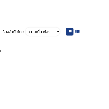
เรียงลำดับโดย
ล