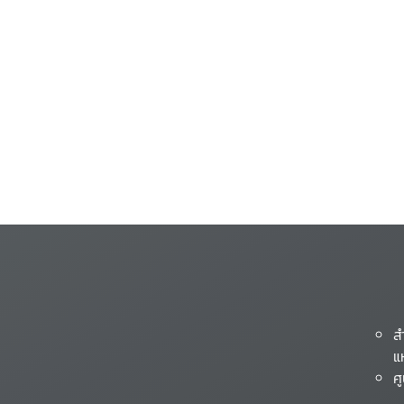
ส
แ
ศ