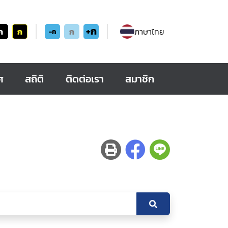
+ก
ก
ก
ก
ภาษาไทย
-ก
ศ
สถิติ
ติดต่อเรา
สมาชิก