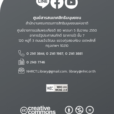
ศูนย์สารสนเทศสิทธิมนุษยชน
สำนักงานคณะกรรมการสิทธิมนุษยชนแห่งชาติ
ศูนย์ราชการเฉลิมพระเกียรติ 80 พรรษา 5 ธันวาคม 2550
อาคารรัฐประศาสนภักดี (อาคารบี) ชั้น 7
120 หมู่ที่ 3 ถนนแจ้งวัฒนะ แขวงทุ่งสองห้อง เขตหลักสี่
กรุงเทพฯ 10210
0 2141 3844, 0 2141 1987, 0 2141 3881
0 2143 7746
NHRCT.Library@gmail.com; library@nhrc.or.th