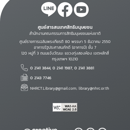
ศูนย์สารสนเทศสิทธิมนุษยชน
สำนักงานคณะกรรมการสิทธิมนุษยชนแห่งชาติ
ศูนย์ราชการเฉลิมพระเกียรติ 80 พรรษา 5 ธันวาคม 2550
อาคารรัฐประศาสนภักดี (อาคารบี) ชั้น 7
120 หมู่ที่ 3 ถนนแจ้งวัฒนะ แขวงทุ่งสองห้อง เขตหลักสี่
กรุงเทพฯ 10210
0 2141 3844, 0 2141 1987, 0 2141 3881
0 2143 7746
NHRCT.Library@gmail.com; library@nhrc.or.th