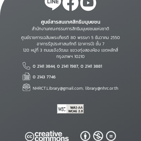
ศูนย์สารสนเทศสิทธิมนุษยชน
สำนักงานคณะกรรมการสิทธิมนุษยชนแห่งชาติ
ศูนย์ราชการเฉลิมพระเกียรติ 80 พรรษา 5 ธันวาคม 2550
อาคารรัฐประศาสนภักดี (อาคารบี) ชั้น 7
120 หมู่ที่ 3 ถนนแจ้งวัฒนะ แขวงทุ่งสองห้อง เขตหลักสี่
กรุงเทพฯ 10210
0 2141 3844, 0 2141 1987, 0 2141 3881
0 2143 7746
NHRCT.Library@gmail.com; library@nhrc.or.th