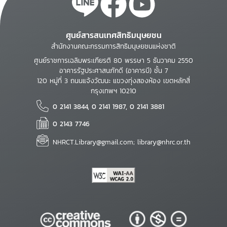
ศูนย์สารสนเทศสิทธิมนุษยชน
สำนักงานคณะกรรมการสิทธิมนุษยชนแห่งชาติ
ศูนย์ราชการเฉลิมพระเกียรติ 80 พรรษา 5 ธันวาคม 2550
อาคารรัฐประศาสนภักดี (อาคารบี) ชั้น 7
120 หมู่ที่ 3 ถนนแจ้งวัฒนะ แขวงทุ่งสองห้อง เขตหลักสี่
กรุงเทพฯ 10210
0 2141 3844, 0 2141 1987, 0 2141 3881
0 2143 7746
NHRCT.Library@gmail.com; library@nhrc.or.th