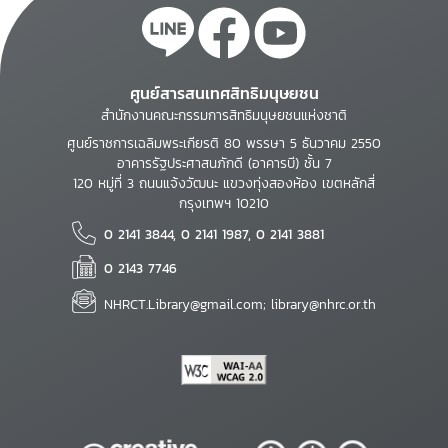
ศูนย์สารสนเทศสิทธิมนุษยชน
สำนักงานคณะกรรมการสิทธิมนุษยชนแห่งชาติ
ศูนย์ราชการเฉลิมพระเกียรติ 80 พรรษา 5 ธันวาคม 2550
อาคารรัฐประศาสนภักดี (อาคารบี) ชั้น 7
120 หมู่ที่ 3 ถนนแจ้งวัฒนะ แขวงทุ่งสองห้อง เขตหลักสี่
กรุงเทพฯ 10210
0 2141 3844, 0 2141 1987, 0 2141 3881
0 2143 7746
NHRCT.Library@gmail.com; library@nhrc.or.th