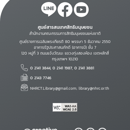
ศูนย์สารสนเทศสิทธิมนุษยชน
สำนักงานคณะกรรมการสิทธิมนุษยชนแห่งชาติ
ศูนย์ราชการเฉลิมพระเกียรติ 80 พรรษา 5 ธันวาคม 2550
อาคารรัฐประศาสนภักดี (อาคารบี) ชั้น 7
120 หมู่ที่ 3 ถนนแจ้งวัฒนะ แขวงทุ่งสองห้อง เขตหลักสี่
กรุงเทพฯ 10210
0 2141 3844, 0 2141 1987, 0 2141 3881
0 2143 7746
NHRCT.Library@gmail.com; library@nhrc.or.th