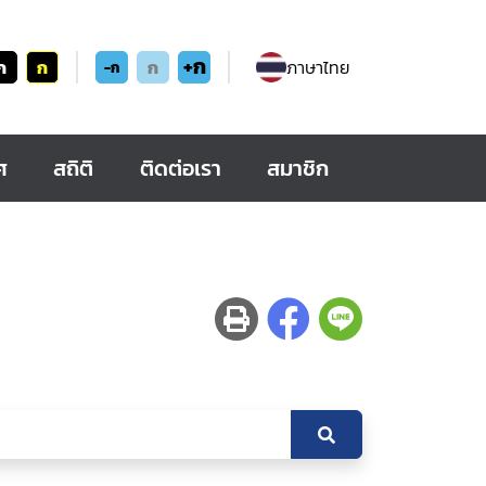
+ก
ก
ก
ก
ภาษาไทย
-ก
ศ
สถิติ
ติดต่อเรา
สมาชิก