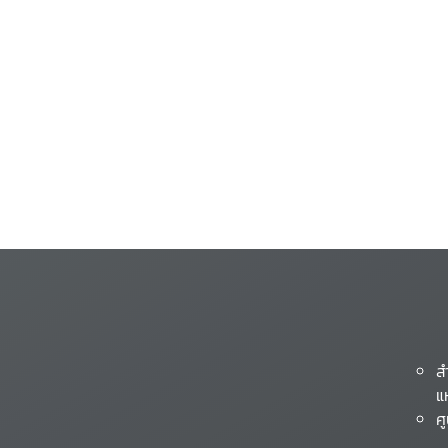
ส
แ
ศ