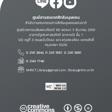
ศูนย์สารสนเทศสิทธิมนุษยชน
สำนักงานคณะกรรมการสิทธิมนุษยชนแห่งชาติ
ศูนย์ราชการเฉลิมพระเกียรติ 80 พรรษา 5 ธันวาคม 2550
อาคารรัฐประศาสนภักดี (อาคารบี) ชั้น 7
120 หมู่ที่ 3 ถนนแจ้งวัฒนะ แขวงทุ่งสองห้อง เขตหลักสี่
กรุงเทพฯ 10210
0 2141 3844, 0 2141 1987, 0 2141 3881
0 2143 7746
NHRCT.Library@gmail.com; library@nhrc.or.th