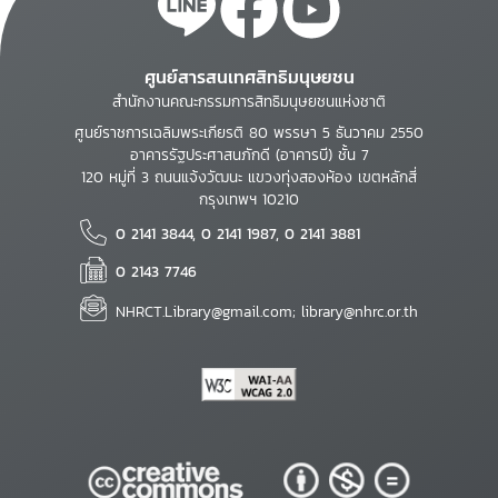
ศูนย์สารสนเทศสิทธิมนุษยชน
สำนักงานคณะกรรมการสิทธิมนุษยชนแห่งชาติ
ศูนย์ราชการเฉลิมพระเกียรติ 80 พรรษา 5 ธันวาคม 2550
อาคารรัฐประศาสนภักดี (อาคารบี) ชั้น 7
120 หมู่ที่ 3 ถนนแจ้งวัฒนะ แขวงทุ่งสองห้อง เขตหลักสี่
กรุงเทพฯ 10210
0 2141 3844, 0 2141 1987, 0 2141 3881
0 2143 7746
NHRCT.Library@gmail.com; library@nhrc.or.th