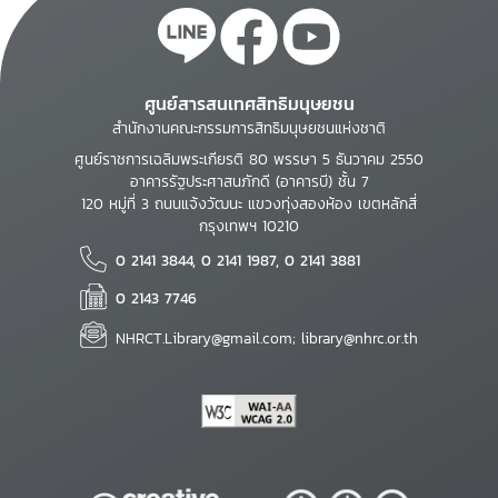
ศูนย์สารสนเทศสิทธิมนุษยชน
สำนักงานคณะกรรมการสิทธิมนุษยชนแห่งชาติ
ศูนย์ราชการเฉลิมพระเกียรติ 80 พรรษา 5 ธันวาคม 2550
อาคารรัฐประศาสนภักดี (อาคารบี) ชั้น 7
120 หมู่ที่ 3 ถนนแจ้งวัฒนะ แขวงทุ่งสองห้อง เขตหลักสี่
กรุงเทพฯ 10210
0 2141 3844, 0 2141 1987, 0 2141 3881
0 2143 7746
NHRCT.Library@gmail.com; library@nhrc.or.th