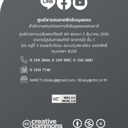
ศูนย์สารสนเทศสิทธิมนุษยชน
สำนักงานคณะกรรมการสิทธิมนุษยชนแห่งชาติ
ศูนย์ราชการเฉลิมพระเกียรติ 80 พรรษา 5 ธันวาคม 2550
อาคารรัฐประศาสนภักดี (อาคารบี) ชั้น 7
120 หมู่ที่ 3 ถนนแจ้งวัฒนะ แขวงทุ่งสองห้อง เขตหลักสี่
กรุงเทพฯ 10210
0 2141 3844, 0 2141 1987, 0 2141 3881
0 2143 7746
NHRCT.Library@gmail.com; library@nhrc.or.th