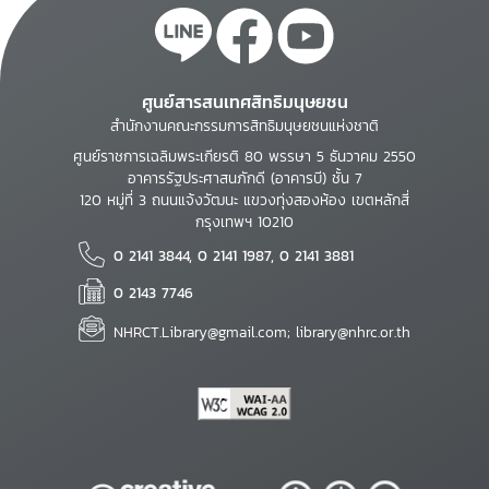
ศูนย์สารสนเทศสิทธิมนุษยชน
สำนักงานคณะกรรมการสิทธิมนุษยชนแห่งชาติ
ศูนย์ราชการเฉลิมพระเกียรติ 80 พรรษา 5 ธันวาคม 2550
อาคารรัฐประศาสนภักดี (อาคารบี) ชั้น 7
120 หมู่ที่ 3 ถนนแจ้งวัฒนะ แขวงทุ่งสองห้อง เขตหลักสี่
กรุงเทพฯ 10210
0 2141 3844, 0 2141 1987, 0 2141 3881
0 2143 7746
NHRCT.Library@gmail.com; library@nhrc.or.th