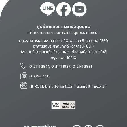
ศูนย์สารสนเทศสิทธิมนุษยชน
สำนักงานคณะกรรมการสิทธิมนุษยชนแห่งชาติ
ศูนย์ราชการเฉลิมพระเกียรติ 80 พรรษา 5 ธันวาคม 2550
อาคารรัฐประศาสนภักดี (อาคารบี) ชั้น 7
120 หมู่ที่ 3 ถนนแจ้งวัฒนะ แขวงทุ่งสองห้อง เขตหลักสี่
กรุงเทพฯ 10210
0 2141 3844, 0 2141 1987, 0 2141 3881
0 2143 7746
NHRCT.Library@gmail.com; library@nhrc.or.th