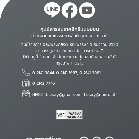
ศูนย์สารสนเทศสิทธิมนุษยชน
สำนักงานคณะกรรมการสิทธิมนุษยชนแห่งชาติ
ศูนย์ราชการเฉลิมพระเกียรติ 80 พรรษา 5 ธันวาคม 2550
อาคารรัฐประศาสนภักดี (อาคารบี) ชั้น 7
120 หมู่ที่ 3 ถนนแจ้งวัฒนะ แขวงทุ่งสองห้อง เขตหลักสี่
กรุงเทพฯ 10210
0 2141 3844, 0 2141 1987, 0 2141 3881
0 2143 7746
NHRCT.Library@gmail.com; library@nhrc.or.th