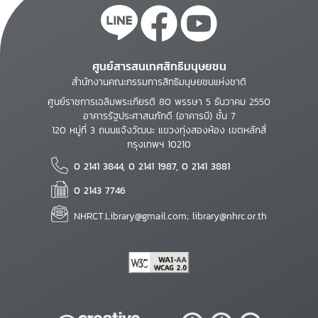
ศูนย์สารสนเทศสิทธิมนุษยชน
สำนักงานคณะกรรมการสิทธิมนุษยชนแห่งชาติ
ศูนย์ราชการเฉลิมพระเกียรติ 80 พรรษา 5 ธันวาคม 2550
อาคารรัฐประศาสนภักดี (อาคารบี) ชั้น 7
120 หมู่ที่ 3 ถนนแจ้งวัฒนะ แขวงทุ่งสองห้อง เขตหลักสี่
กรุงเทพฯ 10210
0 2141 3844, 0 2141 1987, 0 2141 3881
0 2143 7746
NHRCT.Library@gmail.com; library@nhrc.or.th