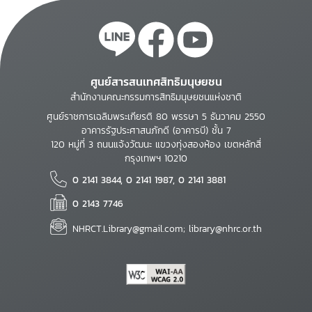
ศูนย์สารสนเทศสิทธิมนุษยชน
สำนักงานคณะกรรมการสิทธิมนุษยชนแห่งชาติ
ศูนย์ราชการเฉลิมพระเกียรติ 80 พรรษา 5 ธันวาคม 2550
อาคารรัฐประศาสนภักดี (อาคารบี) ชั้น 7
120 หมู่ที่ 3 ถนนแจ้งวัฒนะ แขวงทุ่งสองห้อง เขตหลักสี่
กรุงเทพฯ 10210
0 2141 3844, 0 2141 1987, 0 2141 3881
0 2143 7746
NHRCT.Library@gmail.com; library@nhrc.or.th