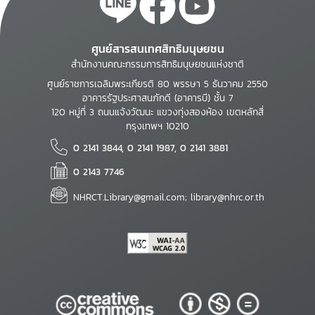
ศูนย์สารสนเทศสิทธิมนุษยชน
สำนักงานคณะกรรมการสิทธิมนุษยชนแห่งชาติ
ศูนย์ราชการเฉลิมพระเกียรติ 80 พรรษา 5 ธันวาคม 2550
อาคารรัฐประศาสนภักดี (อาคารบี) ชั้น 7
120 หมู่ที่ 3 ถนนแจ้งวัฒนะ แขวงทุ่งสองห้อง เขตหลักสี่
กรุงเทพฯ 10210
0 2141 3844, 0 2141 1987, 0 2141 3881
0 2143 7746
NHRCT.Library@gmail.com; library@nhrc.or.th