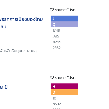
รายการโปรด
 พรรคการเมืองของไทย
J
Q
ยชน
1749
.A15
ส299
2562
พันธ์สิทธิมนุษยชนสากล,
รายการโปรด
8 ปี
H
D
101
ท532