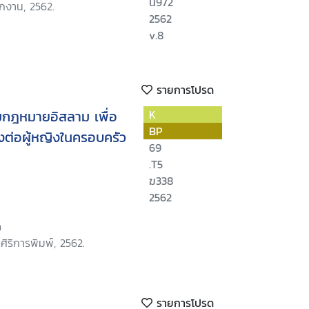
น972
ักงาน, 2562.
2562
v.8
รายการโปรด
กฎหมายอิสลาม เพื่อ
K
BP
ต่อผู้หญิงในครอบครัว
69
.T5
ฆ338
2562
ด
ศิริการพิมพ์, 2562.
รายการโปรด