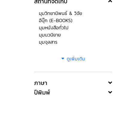
สถานที่จัดเก็บ
มุมวิทยานิพนธ์ & วิจัย
อีบุ๊ก (E-BOOKS)
มุมหนังสือทั่วไป
มุมนวนิยาย
มุมจุลสาร
ดูเพิ่มเติม
ภาษา
ปีพิมพ์