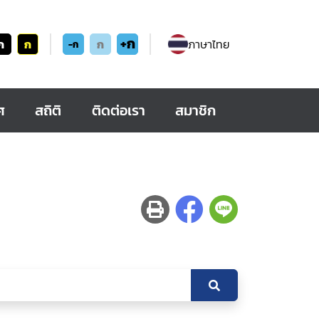
+ก
ก
ก
ก
ภาษาไทย
-ก
ศ
สถิติ
ติดต่อเรา
สมาชิก