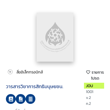
สื่ออิเล็กทรอนิกส์
รายการ
โปรด
วารสารวิชาการสิทธิมนุษยชน.
JOU
1001
v.2
n.2