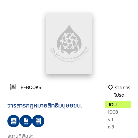
E-BOOKS
รายการ
โปรด
วารสารกฎหมายสิทธิมนุษยชน.
JOU
1003
v.1
n.3
สถานที่พิมพ์: