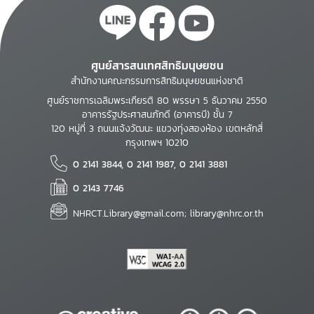
ศูนย์สารสนเทศสิทธิมนุษยชน
สำนักงานคณะกรรมการสิทธิมนุษยชนแห่งชาติ
ศูนย์ราชการเฉลิมพระเกียรติ 80 พรรษา 5 ธันวาคม 2550
อาคารรัฐประศาสนภักดี (อาคารบี) ชั้น 7
120 หมู่ที่ 3 ถนนแจ้งวัฒนะ แขวงทุ่งสองห้อง เขตหลักสี่
กรุงเทพฯ 10210
0 2141 3844, 0 2141 1987, 0 2141 3881
0 2143 7746
NHRCT.Library@gmail.com; library@nhrc.or.th