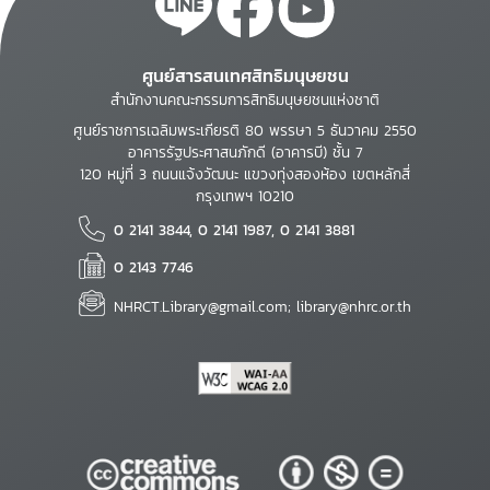
ศูนย์สารสนเทศสิทธิมนุษยชน
สำนักงานคณะกรรมการสิทธิมนุษยชนแห่งชาติ
ศูนย์ราชการเฉลิมพระเกียรติ 80 พรรษา 5 ธันวาคม 2550
อาคารรัฐประศาสนภักดี (อาคารบี) ชั้น 7
120 หมู่ที่ 3 ถนนแจ้งวัฒนะ แขวงทุ่งสองห้อง เขตหลักสี่
กรุงเทพฯ 10210
0 2141 3844, 0 2141 1987, 0 2141 3881
0 2143 7746
NHRCT.Library@gmail.com; library@nhrc.or.th