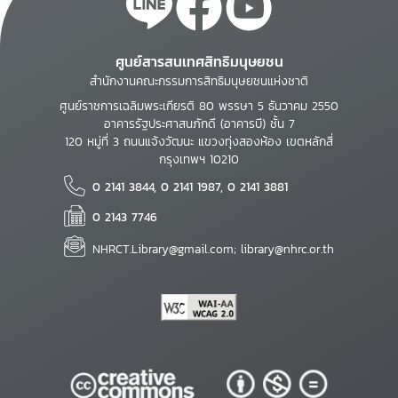
ศูนย์สารสนเทศสิทธิมนุษยชน
สำนักงานคณะกรรมการสิทธิมนุษยชนแห่งชาติ
ศูนย์ราชการเฉลิมพระเกียรติ 80 พรรษา 5 ธันวาคม 2550
อาคารรัฐประศาสนภักดี (อาคารบี) ชั้น 7
120 หมู่ที่ 3 ถนนแจ้งวัฒนะ แขวงทุ่งสองห้อง เขตหลักสี่
กรุงเทพฯ 10210
0 2141 3844, 0 2141 1987, 0 2141 3881
0 2143 7746
NHRCT.Library@gmail.com; library@nhrc.or.th