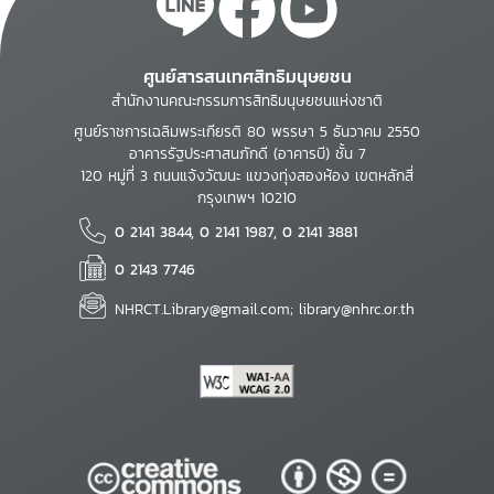
ศูนย์สารสนเทศสิทธิมนุษยชน
สำนักงานคณะกรรมการสิทธิมนุษยชนแห่งชาติ
ศูนย์ราชการเฉลิมพระเกียรติ 80 พรรษา 5 ธันวาคม 2550
อาคารรัฐประศาสนภักดี (อาคารบี) ชั้น 7
120 หมู่ที่ 3 ถนนแจ้งวัฒนะ แขวงทุ่งสองห้อง เขตหลักสี่
กรุงเทพฯ 10210
0 2141 3844, 0 2141 1987, 0 2141 3881
0 2143 7746
NHRCT.Library@gmail.com; library@nhrc.or.th