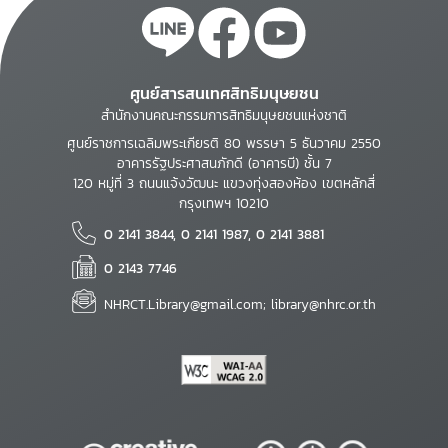
ศูนย์สารสนเทศสิทธิมนุษยชน
สำนักงานคณะกรรมการสิทธิมนุษยชนแห่งชาติ
ศูนย์ราชการเฉลิมพระเกียรติ 80 พรรษา 5 ธันวาคม 2550
อาคารรัฐประศาสนภักดี (อาคารบี) ชั้น 7
120 หมู่ที่ 3 ถนนแจ้งวัฒนะ แขวงทุ่งสองห้อง เขตหลักสี่
กรุงเทพฯ 10210
0 2141 3844, 0 2141 1987, 0 2141 3881
0 2143 7746
NHRCT.Library@gmail.com; library@nhrc.or.th