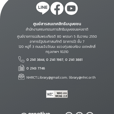
ศูนย์สารสนเทศสิทธิมนุษยชน
สำนักงานคณะกรรมการสิทธิมนุษยชนแห่งชาติ
ศูนย์ราชการเฉลิมพระเกียรติ 80 พรรษา 5 ธันวาคม 2550
อาคารรัฐประศาสนภักดี (อาคารบี) ชั้น 7
120 หมู่ที่ 3 ถนนแจ้งวัฒนะ แขวงทุ่งสองห้อง เขตหลักสี่
กรุงเทพฯ 10210
0 2141 3844, 0 2141 1987, 0 2141 3881
0 2143 7746
NHRCT.Library@gmail.com; library@nhrc.or.th