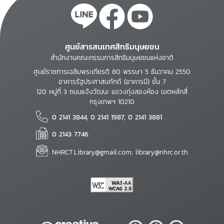
ศูนย์สารสนเทศสิทธิมนุษยชน
สำนักงานคณะกรรมการสิทธิมนุษยชนแห่งชาติ
ศูนย์ราชการเฉลิมพระเกียรติ 80 พรรษา 5 ธันวาคม 2550
อาคารรัฐประศาสนภักดี (อาคารบี) ชั้น 7
120 หมู่ที่ 3 ถนนแจ้งวัฒนะ แขวงทุ่งสองห้อง เขตหลักสี่
กรุงเทพฯ 10210
0 2141 3844, 0 2141 1987, 0 2141 3881
0 2143 7746
NHRCT.Library@gmail.com; library@nhrc.or.th